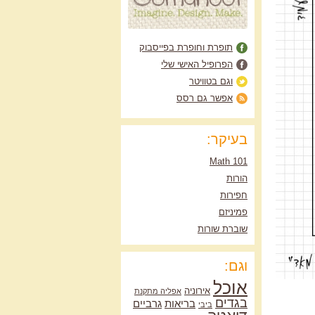
תופרת וחופרת בפייסבוק
הפרופיל האישי שלי
וגם בטוויטר
אפשר גם רסס
בעיקר:
Math 101
הורות
חפירות
פמיניזם
שוברת שורות
וגם:
אוכל
אירוניה
אפליה מתקנת
בגדים
בריאות
גרביים
ביבי