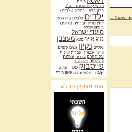
דיאטה
הורות
הרועי קהת שכותב בס"ד
טלויזיה
הריון ולידה
זן
חתולים
ילדים
פה העוגה?
→
כלכלת בית
כסף
מדעים
לחץ
מדיה חברתית
מודעות עצמית
מועדי ישראל
מעצבן
מזג אויר
מטא
נקיון
נעליים
נשים
ספאם
עבודה
עברית
עייפות
סריגה
על הפרק
עצלות
עצבים
פוליטיקה
פוסט אורח
פייסבוק
פסח
פקקים
קפה
שעון חורף
ריאליטי
שופינג
אות מצטיין הבלוג