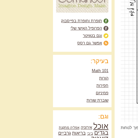
תופרת וחופרת בפייסבוק
הפרופיל האישי שלי
וגם בטוויטר
אפשר גם רסס
בעיקר:
Math 101
הורות
חפירות
פמיניזם
שוברת שורות
וגם:
אוכל
אירוניה
וך לנוחות
אפליה מתקנת
בגדים
בריאות
גרביים
ביבי