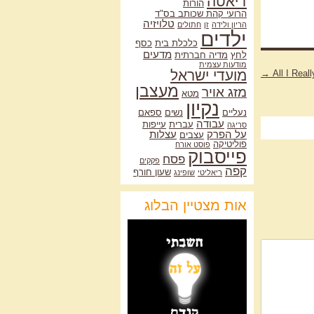
דיאטה
הורות
הרועי קהת שכותב בס"ד
טלויזיה
הריון ולידה
זן
חתולים
ילדים
כלכלת בית
כסף
מדעים
לחץ
מדיה חברתית
מודעות עצמית
מועדי ישראל
→
All I Real
מעצבן
מזג אויר
מטא
נקיון
נעליים
נשים
ספאם
עבודה
עברית
עייפות
סריגה
על הפרק
עצלות
עצבים
פוליטיקה
פוסט אורח
פייסבוק
פסח
פקקים
קפה
שעון חורף
ריאליטי
שופינג
אות מצטיין הבלוג