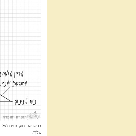
בהשראת חוק חגית (על 
שלך”.