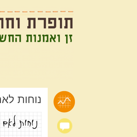
זן ואמנות החשבתי על זה קודם
תופרת וחופרת
נוחות לאם