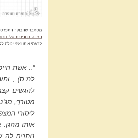
מסתבר שהבוקר התפרסם ב
הגיבה בחריפות טלי חרות
קראתי אותו ואיני יכולה 
“.. אשת היי
למ”ס) , ותע
להגשים קצת
מטורף, מג’נ
ליסורי המצפ
אותו מהגן. 
נותנים לה ש