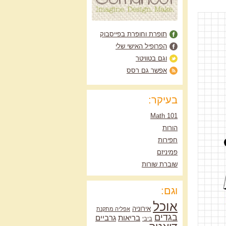
תופרת וחופרת בפייסבוק
הפרופיל האישי שלי
וגם בטוויטר
אפשר גם רסס
בעיקר:
Math 101
הורות
חפירות
פמיניזם
שוברת שורות
וגם:
אוכל
אירוניה
אפליה מתקנת
בגדים
בריאות
גרביים
ביבי