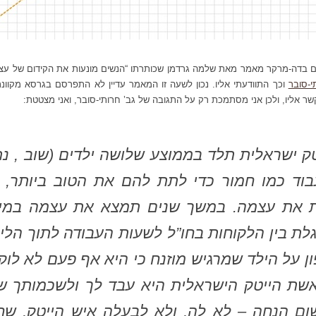
דה-מרקר מאמר מאת שלמה גרדמן שכותרתו “הנשים מונעות את הקידום של עצמן
י-סובר
וכך התוודעתי אליו. נכון לשעה זו המאמר עדיין לא התפרסם בגרסא מקוונת
לקשר אליו, ולכן אני מסתמכת רק על התגובה של גב’ חרותי-סובר, ואני מצטטת:
טק ישראלית תלד בממוצע שלושה ילדים (שוב , נת
בוד כמו חמור כדי לתת להם את הטוב ביותר, ו
 את עצמה. במשך שנים תמצא את עצמה במיר
גלת בין הלקוחות בחו”ל לשעות העבודה לתוך הלי
ון על הילד שמרגיש מוזנח כי היא אף פעם לא לו
אשת הייטק הישראלית היא עבד לך ולשכמותך ש
ום הנחה – לא לה, ולא לבעלה איש הייטק, שחו