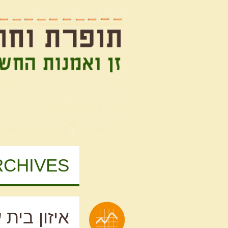
זן ואמנות החשבתי על זה קודם
תופרת וחופרת
CHIVES:
איזון בית 