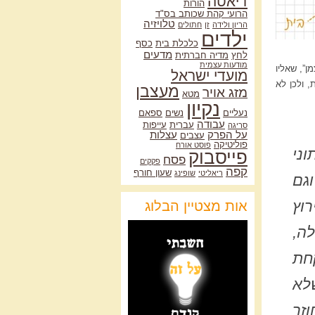
דיאטה
הורות
הרועי קהת שכותב בס"ד
טלויזיה
הריון ולידה
זן
חתולים
ילדים
כלכלת בית
כסף
מדעים
לחץ
מדיה חברתית
מודעות עצמית
”, שאליו
מועדי ישראל
, ולכן לא
מעצבן
מזג אויר
מטא
נקיון
נעליים
נשים
ספאם
עבודה
עברית
עייפות
סריגה
על הפרק
עצלות
עצבים
פוליטיקה
פוסט אורח
וני
פייסבוק
פסח
פקקים
קפה
שעון חורף
ריאליטי
שופינג
גם
וץ
אות מצטיין הבלוג
לה,
קחת
לא
זר